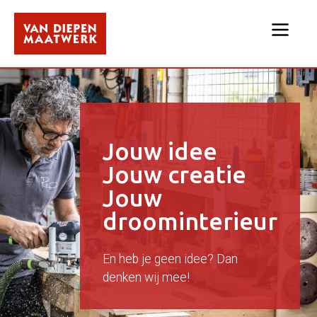
Jouw idee
Jouw creatie
Jouw
droominterieur
En heb je geen idee? Dan
denken wij mee!