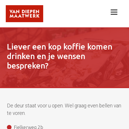
Liever een kop koffie komen
drinken en je wensen
bespreken?
De deur staat voor u open. Wel graag even bellen van
te voren.
Fielkerweg 2b